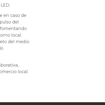
 LED.
e en caso de
pulso del
 y fomentando
orno local.
peto del medio
do
borativa,
omercio local.