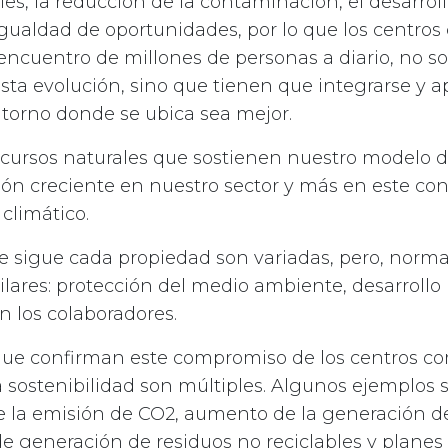
les, la reducción de la contaminación, el desarroll
a igualdad de oportunidades, por lo que los centros
encuentro de millones de personas a diario, no s
esta evolución, sino que tienen que integrarse y a
ntorno donde se ubica sea mejor.
ecursos naturales que sostienen nuestro modelo 
ón creciente en nuestro sector y más en este con
 climático.
ue sigue cada propiedad son variadas, pero, norm
ilares: protección del medio ambiente, desarrollo 
 los colaboradores.
 que confirman este compromiso de los centros c
 la sostenibilidad son múltiples. Algunos ejemplo
e la emisión de CO2, aumento de la generación d
de generación de residuos no reciclables y planes