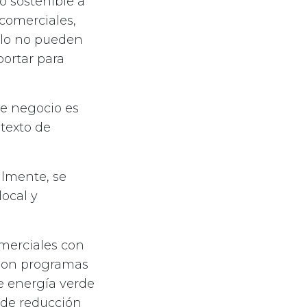
o sostenible a
 comerciales,
olo no pueden
portar para
de negocio es
texto de
almente, se
local y
omerciales con
s son programas
e energía verde
 de reducción