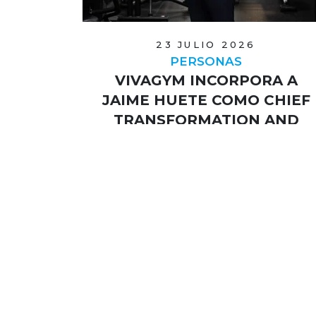
23 JULIO 2026
PERSONAS
VIVAGYM INCORPORA A
JAIME HUETE COMO CHIEF
TRANSFORMATION AND
INTEGRATION OFFICER
La cadena de gimnasios supera ya
los 300 clubes en Iberia y espera
mantener una fuerte expansión.