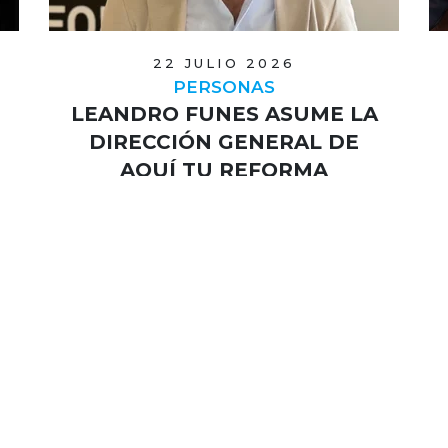
22 JULIO 2026
PERSONAS
LEANDRO FUNES ASUME LA
DIRECCIÓN GENERAL DE
AQUÍ TU REFORMA
La compañía confía la nueva etapa a
quien ha dirigido sus finanzas
durante los últimos siete años, con el
objetivo de consolidar los mercad…