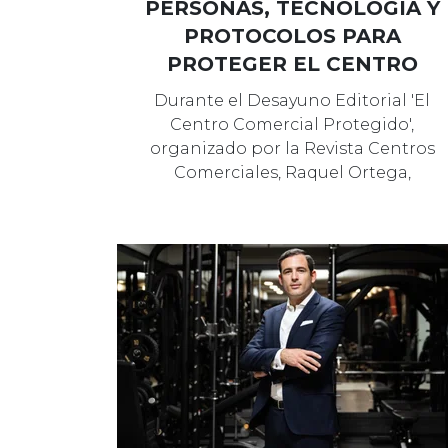
PERSONAS, TECNOLOGÍA Y
PROTOCOLOS PARA
PROTEGER EL CENTRO
COMERCIAL
Durante el Desayuno Editorial 'El
Centro Comercial Protegido',
organizado por la Revista Centros
Comerciales, Raquel Ortega,
Shopping Centr…