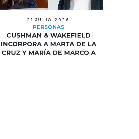
21 JULIO 2026
PERSONAS
CUSHMAN & WAKEFIELD
INCORPORA A MARTA DE LA
CRUZ Y MARÍA DE MARCO A
SU EQUIPO DE HIGH
STREET
La primera se suma como associate
en Madrid tras más de once años en
CBRE, mientras que la segunda llega
a Barcelona como senior
consultant…