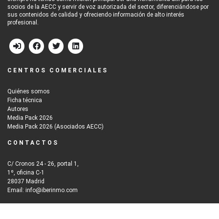
socios de la AECC y servir de voz autorizada del sector, diferenciándose por
sus contenidos de calidad y ofreciendo información de alto interés
profesional.
CENTROS COMERCIALES
Quiénes somos
Ficha técnica
Autores
Media Pack 2026
Media Pack 2026 (Asociados AECC)
CONTACTOS
C/ Cronos 24 - 26, portal 1,
1º, oficina C-1
28037 Madrid
Email: info@iberinmo.com
© 2026
Grupo Iberinmo
All rights reserved. | Powered by
Evolutio