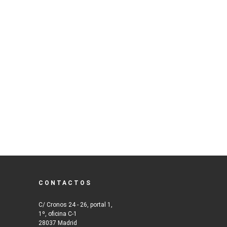
CONTACTOS
C/ Cronos 24 - 26, portal 1,
1º, oficina C-1
28037 Madrid