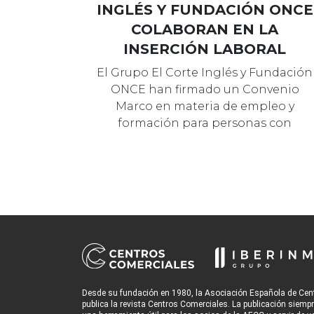
INGLÉS Y FUNDACIÓN ONCE
COLABORAN EN LA
INSERCIÓN LABORAL
El Grupo El Corte Inglés y Fundación
ONCE han firmado un Convenio
Marco en materia de empleo y
formación para personas con
discapacidad, qu…
Desde su fundación en 1980, la Asociación Española de Cen
publica la revista Centros Comerciales. La publicación siemp