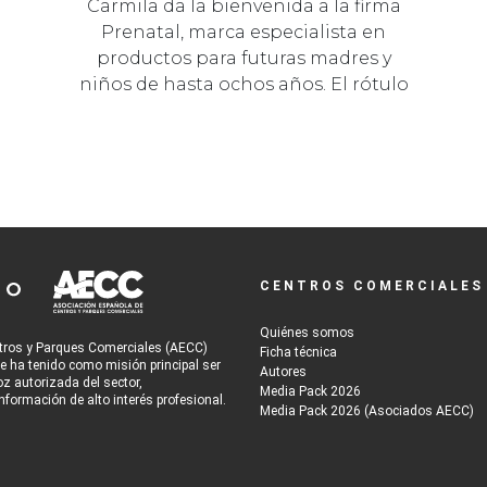
Carmila da la bienvenida a la firma
Prenatal, marca especialista en
productos para futuras madres y
niños de hasta ochos años. El rótulo
en…
CENTROS COMERCIALES
Quiénes somos
tros y Parques Comerciales (AECC)
Ficha técnica
re ha tenido como misión principal ser
Autores
oz autorizada del sector,
Media Pack 2026
nformación de alto interés profesional.
Media Pack 2026 (Asociados AECC)