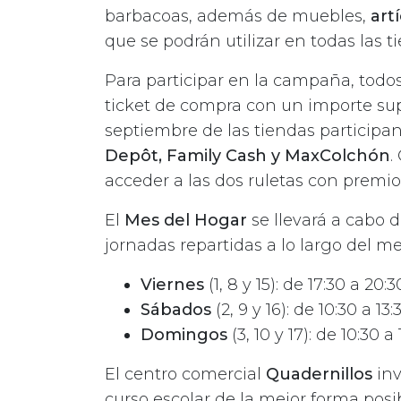
barbacoas, además de muebles,
art
que se podrán utilizar en todas las 
Para participar en la campaña, todo
ticket de compra con un importe sup
septiembre de las tiendas participa
Depôt, Family Cash y MaxColchón
.
acceder a las dos ruletas con premi
El
Mes del Hogar
se llevará a cabo 
jornadas repartidas a lo largo del m
Viernes
(1, 8 y 15): de 17:30 a 20:3
Sábados
(2, 9 y 16): de 10:30 a 13
Domingos
(3, 10 y 17): de 10:30 a 
El centro comercial
Quadernillos
in
curso escolar de la mejor forma posi