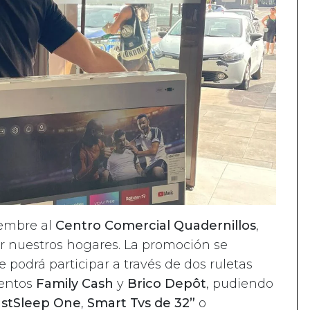
iembre al
Centro Comercial Quadernillos
,
r nuestros hogares. La promoción se
se podrá participar a través de dos ruletas
ientos
Family Cash
y
Brico Depôt
, pudiendo
ustSleep One
,
Smart Tvs de 32”
o