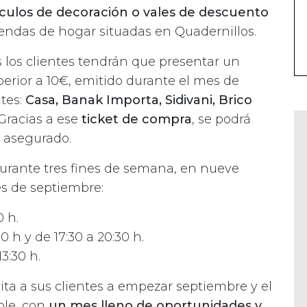
ículos de decoración o vales de descuento
tiendas de hogar situadas en Quadernillos.
s los clientes tendrán que presentar un
erior a 10€, emitido durante el mes de
ntes:
Casa, Banak Importa, Sidivani, Brico
 Gracias a ese
ticket de compra
, se podrá
o asegurado.
durante tres fines de semana, en nueve
es de septiembre:
0 h.
:30 h y de 17:30 a 20:30 h.
13:30 h.
vita a sus clientes a empezar septiembre y el
ble, con
un mes lleno de oportunidades y