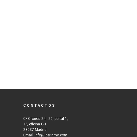
CONTACTOS
C/ Cronos 24 - 26, portal 1,
1º, oficina C-1
28037 Madrid
Email: info@iberinmo.com