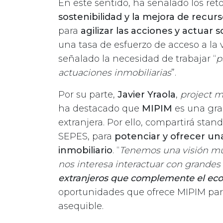
En este sentido, ha señalado los reto
sostenibilidad y la mejora de recur
para
agilizar las acciones y actua
una tasa de esfuerzo de acceso a la 
señalado la necesidad de trabajar “
p
actuaciones inmobiliarias
”.
Por su parte,
Javier Yraola
,
project 
ha destacado que
MIPIM
es una gra
extranjera. Por ello, compartirá stan
SEPES, para
potenciar y ofrecer un
inmobiliario
. “
Tenemos una visión mu
nos interesa interactuar con grandes
extranjeros que complemente el ec
oportunidades que ofrece MIPIM para 
asequible.