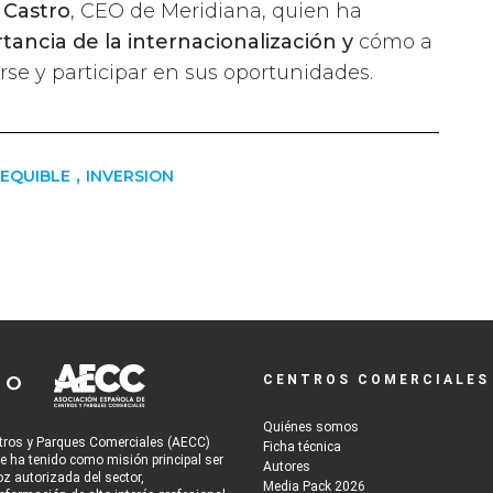
 Castro
, CEO de Meridiana, quien ha
tancia de la internacionalización y
cómo a
rse y participar en sus oportunidades.
,
SEQUIBLE
INVERSION
CENTROS COMERCIALES
Quiénes somos
tros y Parques Comerciales (AECC)
Ficha técnica
re ha tenido como misión principal ser
Autores
oz autorizada del sector,
Media Pack 2026