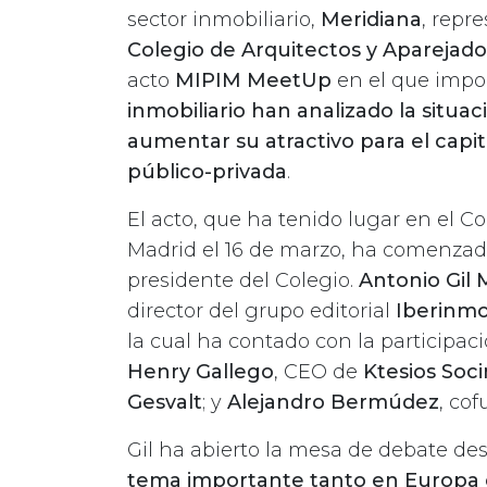
sector inmobiliario,
Meridiana
, repre
Colegio de Arquitectos y Aparejad
acto
MIPIM MeetUp
en el que impor
inmobiliario han analizado la situa
aumentar su atractivo para el capit
público-privada
.
El acto, que ha tenido lugar en el C
Madrid el 16 de marzo, ha comenzad
presidente del Colegio.
Antonio Gil
director del grupo editorial
Iberinm
la cual ha contado con la participac
Henry Gallego
, CEO de
Ktesios Soci
Gesvalt
; y
Alejandro Bermúdez
, co
Gil ha abierto la mesa de debate de
tema importante tanto en Europa 