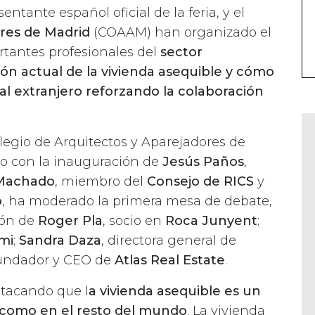
sentante español oficial de la feria, y el
ores de Madrid
(COAAM) han organizado el
tantes profesionales del
sector
ción actual de la vivienda asequible y cómo
al extranjero reforzando la colaboración
olegio de Arquitectos y Aparejadores de
o con la inauguración de
Jesús Paños
,
 Machado
, miembro del
Consejo de RICS
y
o
, ha moderado la primera mesa de debate,
ión de
Roger Pla
, socio en
Roca Junyent
;
mi
;
Sandra Daza
, directora general de
fundador y CEO de
Atlas Real Estate
.
stacando que l
a vivienda asequible es un
como en el resto del mundo
. La vivienda