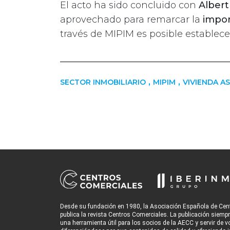
El acto ha sido concluido con
Albert
aprovechado para remarcar la
impor
través de MIPIM es posible establece
,
,
SECTOR INMOBILIARIO
MIPIM
VIVIENDA A
Desde su fundación en 1980, la Asociación Española de Cen
publica la revista Centros Comerciales. La publicación siemp
una herramienta útil para los socios de la AECC y servir de v