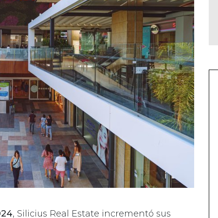
024
, Silicius Real Estate incrementó sus