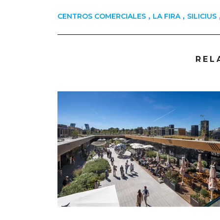
,
,
CENTROS COMERCIALES
LA FIRA
SILICIUS
REL