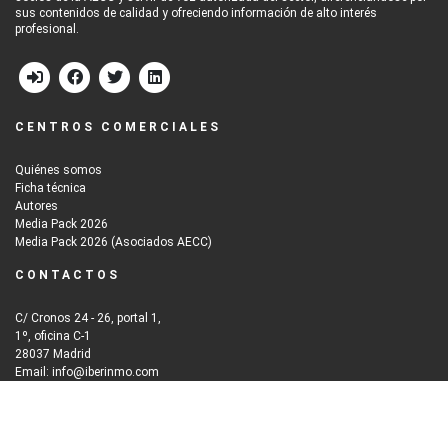
sus contenidos de calidad y ofreciendo información de alto interés
profesional.
CENTROS COMERCIALES
Quiénes somos
Ficha técnica
Autores
Media Pack 2026
Media Pack 2026 (Asociados AECC)
CONTACTOS
C/ Cronos 24 - 26, portal 1,
1º, oficina C-1
28037 Madrid
Email: info@iberinmo.com
© 2026
Grupo Iberinmo
All rights reserved. | Powered by
Evolutio