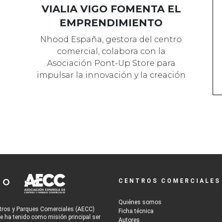
VIALIA VIGO FOMENTA EL
EMPRENDIMIENTO
Nhood España, gestora del centro
comercial, colabora con la
Asociación Pont-Up Store para
impulsar la innovación y la creación
de negocios …
CENTROS COMERCIALES
Quiénes somos
tros y Parques Comerciales (AECC)
Ficha técnica
re ha tenido como misión principal ser
Autores