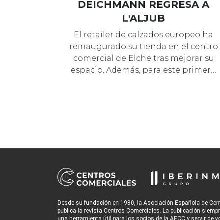
DEICHMANN REGRESA A
L'ALJUB
El retailer de calzados europeo ha
reinaugurado su tienda en el centro
comercial de Elche tras mejorar su
espacio. Además, para este primer…
Desde su fundación en 1980, la Asociación Española de Cen
publica la revista Centros Comerciales. La publicación siemp
una herramienta útil para los socios de la AECC y servir de v