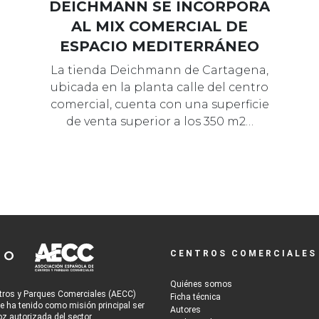
DEICHMANN SE INCORPORA
AL MIX COMERCIAL DE
ESPACIO MEDITERRÁNEO
La tienda Deichmann de Cartagena,
ubicada en la planta calle del centro
comercial, cuenta con una superficie
de venta superior a los 350 m2…
CENTROS COMERCIALES
Quiénes somos
tros y Parques Comerciales (AECC)
Ficha técnica
re ha tenido como misión principal ser
Autores
oz autorizada del sector,