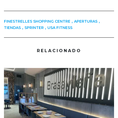
,
,
FINESTRELLES SHOPPING CENTRE
APERTURAS
,
,
TIENDAS
SPRINTER
USA FITNESS
RELACIONADO