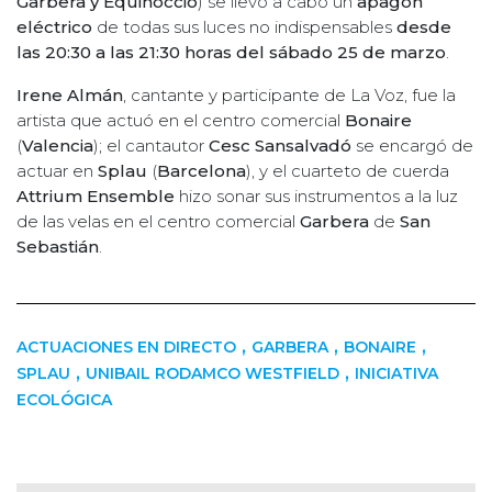
Garbera y Equinoccio
) se llevó a cabo un
apagón
eléctrico
de todas sus luces no indispensables
desde
las 20:30 a las 21:30 horas del sábado 25 de marzo
.
Irene Almán
, cantante y participante de La Voz, fue la
artista que actuó en el centro comercial
Bonaire
(
Valencia
); el cantautor
Cesc Sansalvadó
se encargó de
actuar en
Splau
(
Barcelona
), y el cuarteto de cuerda
Attrium Ensemble
hizo sonar sus instrumentos a la luz
de las velas en el centro comercial
Garbera
de
San
Sebastián
.
,
,
,
ACTUACIONES EN DIRECTO
GARBERA
BONAIRE
,
,
SPLAU
UNIBAIL RODAMCO WESTFIELD
INICIATIVA
ECOLÓGICA