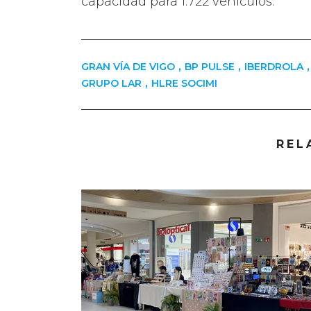
capacidad para 1.722 vehículos.
,
,
,
GRAN VÍA DE VIGO
BP PULSE
IBERDROLA
,
GRUPO LAR
HLRE SOCIMI
REL