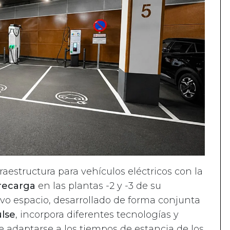
aestructura para vehículos eléctricos con la
 recarga
en las plantas -2 y -3 de su
vo espacio, desarrollado de forma conjunta
lse
, incorpora diferentes tecnologías y
e adaptarse a los tiempos de estancia de los