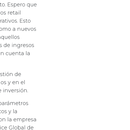
to. Espero que
os retail
ativos. Esto
 como a nuevos
aquellos
s de ingresos
en cuenta la
stión de
os y en el
 inversión.
 parámetros
os y la
con la empresa
ice Global de