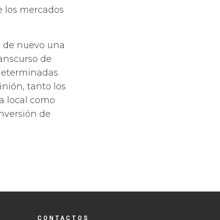
de los mercados
n de nuevo una
ranscurso de
 determinadas
nión, tanto los
a local como
inversión de
CONTACTOS