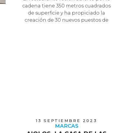
03 OCTUBRE 2023
MARCAS
BURGER KING INAUGURA
SU SEGUNDO
ESTABLECIMIENTO EN
ARGANDA DEL REY
El restaurante recién abierto por la
cadena tiene 350 metros cuadrados
de superficie y ha propiciado la
creación de 30 nuevos puestos de
tr…