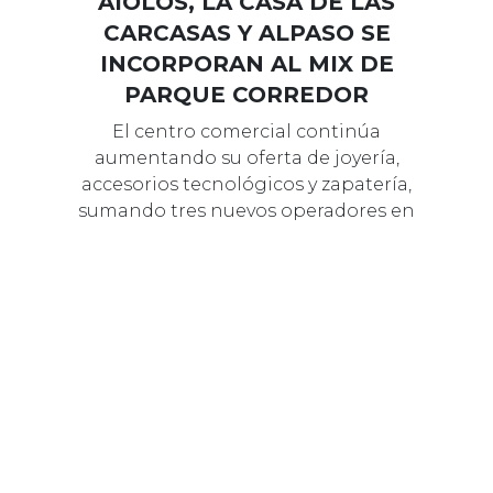
13 SEPTIEMBRE 2023
MARCAS
AIOLOS, LA CASA DE LAS
CARCASAS Y ALPASO SE
INCORPORAN AL MIX DE
PARQUE CORREDOR
El centro comercial continúa
aumentando su oferta de joyería,
accesorios tecnológicos y zapatería,
sumando tres nuevos operadores en
las úl…