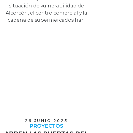
25 SEPTIEMBRE 2023
COMUNIDAD
TRESAGUAS Y MERCADONA
DONAN MÁS DE 500 KILOS
DE PRODUCTOS DE
HIGIENE A CRUZ ROJA
Con el fin de ayudar a las familias en
situación de vulnerabilidad de
Alcorcón, el centro comercial y la
cadena de supermercados han
unido …
26 JUNIO 2023
PROYECTOS