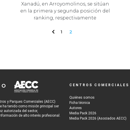
Xanadú, en Arroyomolinos, se sitúan
en la primera y segunda posición del
ranking, respectivamente
1
2
CENTROS COMERCIALES
Quiénes somos
tros y Parques Comerciales (AECC)
Ficha técnica
re ha tenido como misión principal ser
Autores
oz autorizada del sector,
Media Pack 2026
nformación de alto interés profesional.
Media Pack 2026 (Asociados AECC)