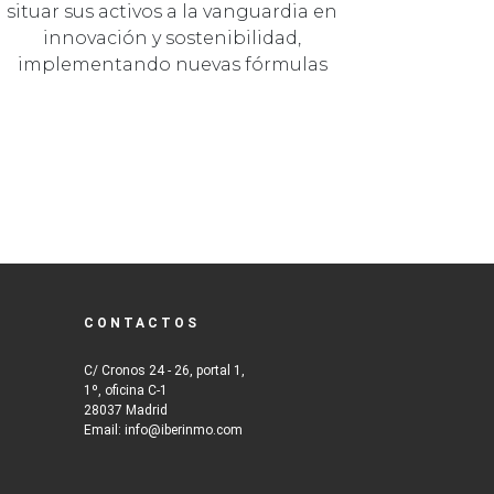
situar sus activos a la vanguardia en
innovación y sostenibilidad,
implementando nuevas fórmulas
basadas e…
CONTACTOS
C/ Cronos 24 - 26, portal 1,
1º, oficina C-1
28037 Madrid
Email: info@iberinmo.com