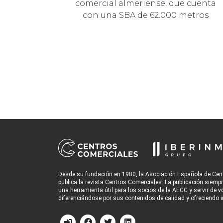
comercial almeriense, que cuenta
con una SBA de 62.000 metros
cuadrados y es propi…
Desde su fundación en 1980, la Asociación Española de Cen
publica la revista Centros Comerciales. La publicación siemp
una herramienta útil para los socios de la AECC y servir de v
diferenciándose por sus contenidos de calidad y ofreciendo i