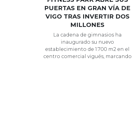
PUERTAS EN GRAN VÍA DE
VIGO TRAS INVERTIR DOS
MILLONES
La cadena de gimnasios ha
inaugurado su nuevo
establecimiento de 1.700 m2 en el
centro comercial vigués, marcando
así su segunda apertura e…
29 NOVIEMBRE 2023
MARCAS
FITNESS PARK APUESTA
POR LA FIRA PARA SU
ESTRENO EN TARRAGONA