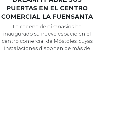
PUERTAS EN EL CENTRO
COMERCIAL LA FUENSANTA
La cadena de gimnasios ha
inaugurado su nuevo espacio en el
centro comercial de Móstoles, cuyas
instalaciones disponen de más de
3.500 m2 d…
25 OCTUBRE 2023
MARCAS
FITNESS PARK APUESTA
POR EL CENTRO
COMERCIAL GRAN VÍA