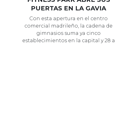
PUERTAS EN LA GAVIA
Con esta apertura en el centro
comercial madrileño, la cadena de
gimnasios suma ya cinco
establecimientos en la capital y 28 a
nivel nacion…
03 NOVIEMBRE 2023
MARCAS
AREAFIT SE INCORPORA A
LA OFERTA DE LOS LLANOS
La cadena de gimnasios ha abierto
un espacio deportivo de 4.000 m2 en