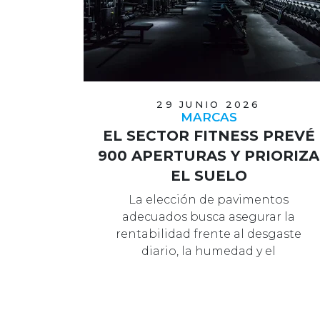
29 JUNIO 2026
MARCAS
EL SECTOR FITNESS PREVÉ
900 APERTURAS Y PRIORIZA
EL SUELO
La elección de pavimentos
adecuados busca asegurar la
rentabilidad frente al desgaste
diario, la humedad y el
mantenimiento en los nuevos c…