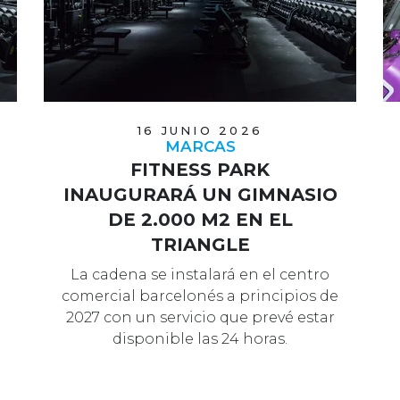
16 JUNIO 2026
MARCAS
FITNESS PARK
INAUGURARÁ UN GIMNASIO
DE 2.000 M2 EN EL
TRIANGLE
La cadena se instalará en el centro
comercial barcelonés a principios de
2027 con un servicio que prevé estar
disponible las 24 horas.