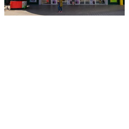
18 DICIEMBRE 2023
MARCAS
JYSK SE INCORPORA A LA OFERTA
COMERCIAL DE BILBONDO
El retailer ha abierto sus puertas en el
parque comercial de Basauri, Bizkaia, con un
espacio de más de 1.400 metros cuadrados.