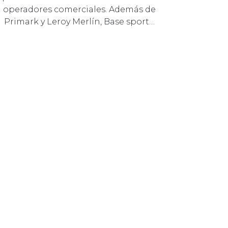
19 SEPTIEMBRE 2023
MARCAS
PRIMARK Y LEROY MERLÍN
ATERRIZAN ESTE OTOÑO
EN PARQUE ALMENARA
En los próximos meses se abrirán al
público más de 10.000 m2 de nuevos
operadores comerciales. Además de
Primark y Leroy Merlín, Base sport…