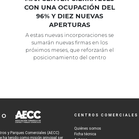
CON UNA OCUPACIÓN DEL
96% Y DIEZ NUEVAS
APERTURAS
A estas nuevas incorporaciones se
sumarán nuevas firmas en los
próximos meses, que reforzarán el
posicionamiento del centro
comercial de Vi…
CENTROS COMERCIALES
Quiénes somos
tros y Parques Comerciales (AECC)
Ficha técnica
re ha tenido como misión principal ser