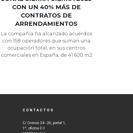
CON UN 40% MÁS DE
CONTRATOS DE
ARRENDAMIENTOS
La compañía ha alcanzado acuerdos
con 158 operadores que suman una
ocupación total, en sus centros
comerciales en España, de 41.600 m2
de S…
CONTACTOS
C/ Cronos 24 - 26, portal 1,
1º, oficina C-1