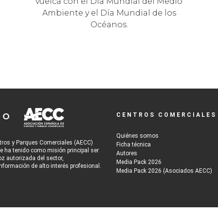
vuelca con el Día Mundial del Medio
Ambiente y el Día Mundial de los
Océanos.
CENTROS COMERCIALES
Quiénes somos
tros y Parques Comerciales (AECC)
Ficha técnica
re ha tenido como misión principal ser
Autores
oz autorizada del sector,
Media Pack 2026
nformación de alto interés profesional.
Media Pack 2026 (Asociados AECC)
tio