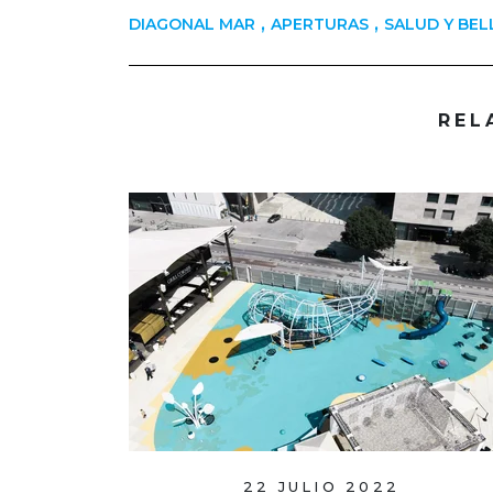
,
,
DIAGONAL MAR
APERTURAS
SALUD Y BEL
REL
22 JULIO 2022