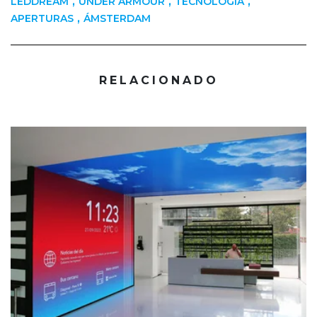
,
,
,
LEDDREAM
UNDER ARMOUR
TECNOLOGÍA
,
APERTURAS
ÁMSTERDAM
RELACIONADO