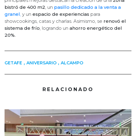
principales mejoras destacan la creación de una
zona
bistró de 400 m2
, un
pasillo dedicado a la venta a
granel
,
y un
espacio de experiencias
para
showcookings, catas y charlas. Asimismo, se
renovó el
sistema de frío
, logrando un
ahorro energético del
20%.
,
,
GETAFE
ANIVERSARIO
ALCAMPO
RELACIONADO