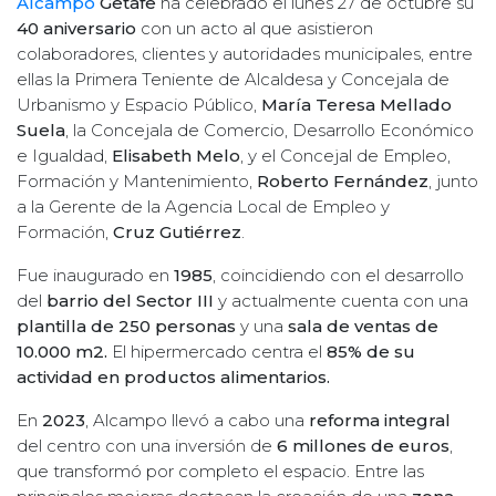
Alcampo
Getafe
ha celebrado el lunes 27 de octubre su
40 aniversario
con un acto al que asistieron
colaboradores, clientes y autoridades municipales, entre
ellas la Primera Teniente de Alcaldesa y Concejala de
Urbanismo y Espacio Público,
María Teresa Mellado
Suela
, la Concejala de Comercio, Desarrollo Económico
e Igualdad,
Elisabeth Melo
, y el Concejal de Empleo,
Formación y Mantenimiento,
Roberto Fernández
, junto
a la Gerente de la Agencia Local de Empleo y
Formación,
Cruz Gutiérrez
.
Fue inaugurado en
1985
, coincidiendo con el desarrollo
del
barrio del Sector III
y actualmente cuenta con una
plantilla de 250 personas
y una
sala de ventas de
10.000 m2.
El hipermercado centra el
85% de su
actividad en productos alimentarios.
En
2023
, Alcampo llevó a cabo una
reforma integral
del centro con una inversión de
6 millones de euros
,
que transformó por completo el espacio. Entre las