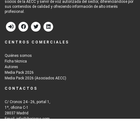
socios de la AECC y servir de voz autorizada del sector, diferenciándose por
sus contenidos de calidad y ofreciendo información de alto interés
profesional.
CENTROS COMERCIALES
Quiénes somos
Ficha técnica
Autores
Media Pack 2026
Media Pack 2026 (Asociados AECC)
CONTACTOS
C/ Cronos 24 - 26, portal 1,
1º, oficina C-1
28037 Madrid
Email: info@iberinmo.com
© 2026
Grupo Iberinmo
All rights reserved. | Powered by
Evolutio