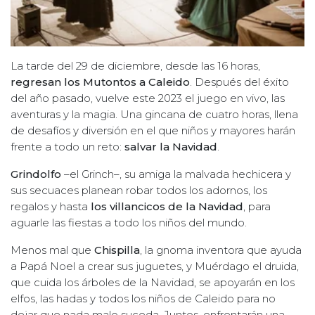
La tarde del 29 de diciembre, desde las 16 horas,
regresan los Mutontos a Caleido
. Después del éxito
del año pasado, vuelve este 2023 el juego en vivo, las
aventuras y la magia. Una gincana de cuatro horas, llena
de desafíos y diversión en el que niños y mayores harán
frente a todo un reto:
salvar la Navidad
.
Grindolfo
–el Grinch–, su amiga la malvada hechicera y
sus secuaces planean robar todos los adornos, los
regalos y hasta
los villancicos de la Navidad
, para
aguarle las fiestas a todo los niños del mundo.
Menos mal que
Chispilla
, la gnoma inventora que ayuda
a Papá Noel a crear sus juguetes, y Muérdago el druida,
que cuida los árboles de la Navidad, se apoyarán en los
elfos, las hadas y todos los niños de Caleido para no
dejar que nada malo suceda. Juntos, enfrentarán una