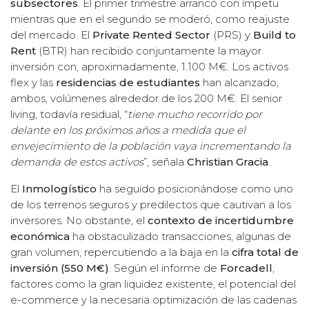
subsectores
. El primer trimestre arrancó con ímpetu
mientras que en el segundo se moderó, como reajuste
del mercado. El
Private Rented Sector
(PRS) y
Build to
Rent
(BTR) han recibido conjuntamente la mayor
inversión con, aproximadamente, 1.100 M€. Los activos
flex y las
residencias de estudiantes
han alcanzado,
ambos, volúmenes alrededor de los 200 M€. El senior
living, todavía residual, “
tiene mucho recorrido por
delante en los próximos años a medida que el
envejecimiento de la población vaya incrementando la
demanda de estos activos
”, señala
Christian Gracia
.
El
Inmologístico
ha seguido posicionándose como uno
de los terrenos seguros y predilectos que cautivan a los
inversores. No obstante, el
contexto de incertidumbre
económica
ha obstaculizado transacciones, algunas de
gran volumen, repercutiendo a la baja en la
cifra total de
inversión (550 M€)
. Según el informe de
Forcadell
,
factores como la gran liquidez existente, el potencial del
e-commerce y la necesaria optimización de las cadenas