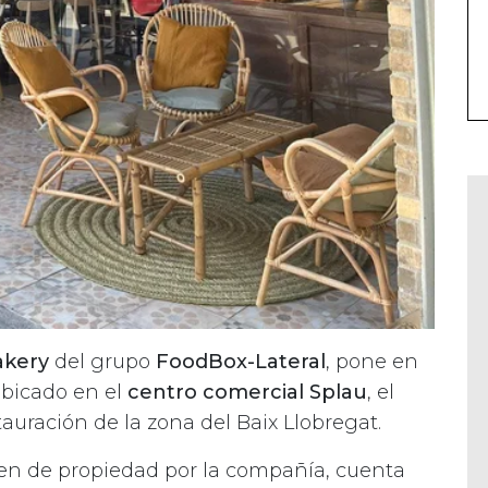
akery
del grupo
FoodBox-Lateral
, pone en
bicado en el
centro comercial Splau
, el
auración de la zona del Baix Llobregat.
men de propiedad por la compañía, cuenta