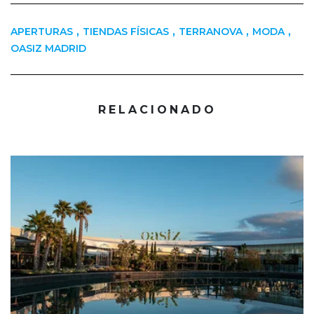
,
,
,
,
APERTURAS
TIENDAS FÍSICAS
TERRANOVA
MODA
OASIZ MADRID
RELACIONADO