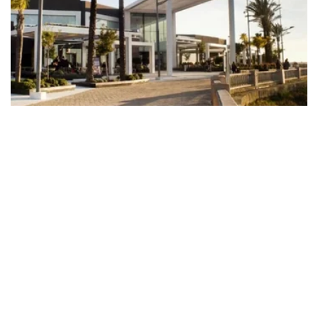
04 DICIEMBRE 2024
COMUNIDAD
BAHÍA SUR PREVÉ SUPERAR EL MILLÓN
DE VISITAS DURANTE LA TEMPORADA
NAVIDEÑA
La programación incluye el tradicional
mercadillo Besugo Market, la experiencia
inmersiva Santa Experience y talleres en la
nueva Pop-up Ca…