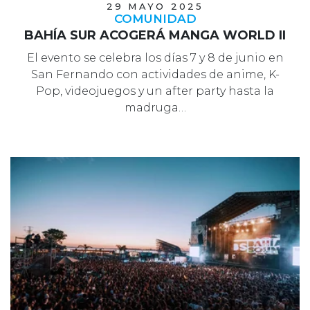
29 MAYO 2025
COMUNIDAD
BAHÍA SUR ACOGERÁ MANGA WORLD II
El evento se celebra los días 7 y 8 de junio en
San Fernando con actividades de anime, K-
Pop, videojuegos y un after party hasta la
madruga…