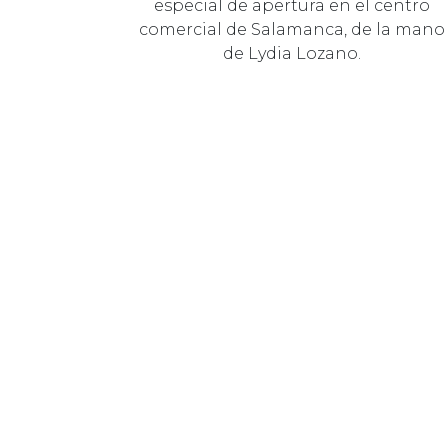
especial de apertura en el centro
comercial de Salamanca, de la mano
de Lydia Lozano.
26 FEBRERO 2024
COMUNIDAD
EL TORMES FOMENTA LA
INCLUSIÓN SOCIAL
El centro comercial salmantino ha
acogido un desfile inclusivo que ha
reunido a tres centros educativos
con el objetivo de promover la dive…