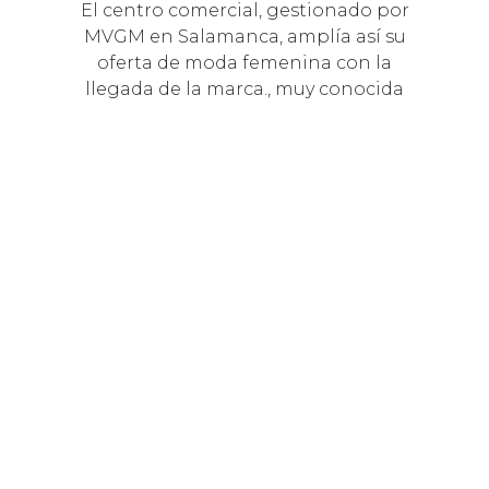
El centro comercial, gestionado por
MVGM en Salamanca, amplía así su
oferta de moda femenina con la
llegada de la marca., muy conocida
por …
22 ENERO 2024
COMUNIDAD
EL TORMES ACOGE UNA
NUEVA EXPOSICIÓN EN SU
APUESTA POR EL ARTE
El centro comercial salmantino se
convierte así en el escenario de "Un
Nuevo Punto y Sigo", que recopila la
obra artística de Judamogu.