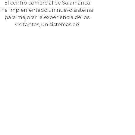
El centro comercial de Salamanca
ha implementado un nuevo sistema
para mejorar la experiencia de los
visitantes, un sistemas de
localizació…
17 NOVIEMBRE 2023
COMUNIDAD
EL TORMES ACOGE LA VIII
EDICIÓN DEL CERTAMEN DE
VILLANCICOS ESCOLARES
El centro comercial apuesta un año
más por este certamen entrañable
dirigido a escolares de Salamanca y
su Alfoz.