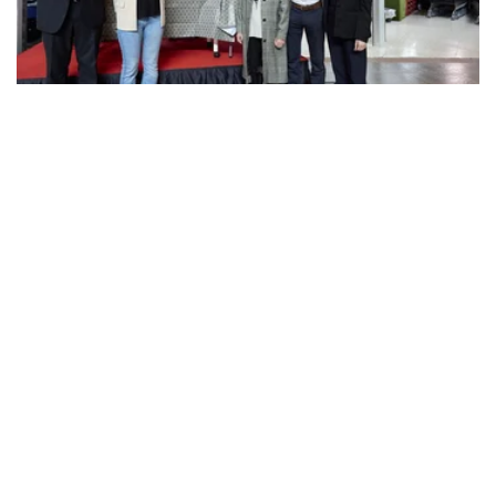
04 ABRIL 2025
MARCAS
ALCAMPO LANZA UNA CAMPAÑA
SOLIDARIA PARA MEJORAR LA
ALIMENTACIÓN INFANTIL EN GIRONA
Del 4 al 10 de abril, la cadena de
supermercados y Cruz Roja, con el apoyo de
Oney, Nhood y Espai Gironès, impulsan la 13º
edición de "Almu…