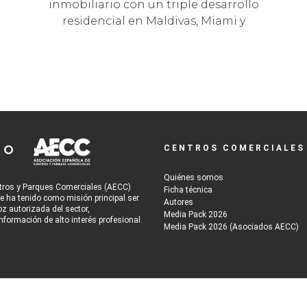
inmobiliario con un triple desarrollo
residencial en Maldivas, Miami y
Marb…
CENTROS COMERCIALES
Quiénes somos
tros y Parques Comerciales (AECC)
Ficha técnica
re ha tenido como misión principal ser
Autores
oz autorizada del sector,
Media Pack 2026
nformación de alto interés profesional.
Media Pack 2026 (Asociados AECC)
tio