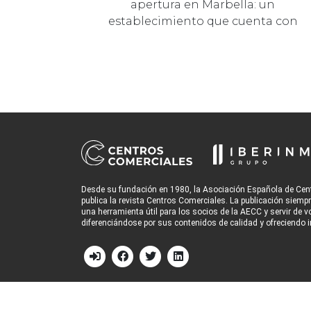
apertura en Marbella: un
establecimiento que cuenta con
más de 1.000 m2 de sa…
Desde su fundación en 1980, la Asociación Española de Cen
publica la revista Centros Comerciales. La publicación siemp
una herramienta útil para los socios de la AECC y servir de v
diferenciándose por sus contenidos de calidad y ofreciendo i
© 2026
Grupo Iberinmo
All rights reserved. | Powered by
Evolu