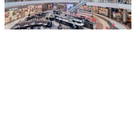
16 MAYO 2023
MARCAS
CUATRO NUEVOS OPERADORES
LLEGAN A MARINEDA CITY
En las últimas semanas se han incorporado
al centro comercial de A Coruña Casa del
Libro, Rincón del Valle, Eladio Varela
Perruqueiros y Fu…