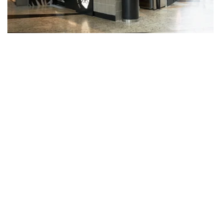
26 OCTUBRE 2023
MARCAS
PANTHER, DE RESTALIA, AMPLÍA SU
PRESENCIA EN MADRID
La compañía de restauración organizada
apuesta por su marca especializada en cafés
orgánicos, sándwiches y comida saludable
con el estreno …