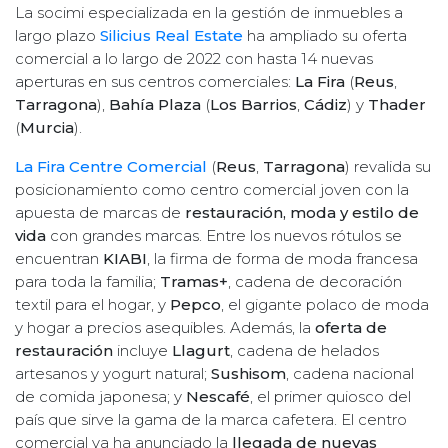
La socimi especializada en la gestión de inmuebles a
largo plazo
Silicius Real Estate
ha ampliado su oferta
comercial a lo largo de 2022 con hasta 14 nuevas
aperturas en sus centros comerciales:
La Fira
(
Reus
,
Tarragona
),
Bahía Plaza
(
Los Barrios
,
Cádiz
) y
Thader
(
Murcia
).
La Fira Centre Comercial
(
Reus
,
Tarragona
) revalida su
posicionamiento como centro comercial joven con la
apuesta de marcas de
restauración, moda y estilo de
vida
con grandes marcas. Entre los nuevos rótulos se
encuentran
KIABI
, la firma de forma de moda francesa
para toda la familia;
Tramas+
, cadena de decoración
textil para el hogar, y
Pepco
, el gigante polaco de moda
y hogar a precios asequibles. Además, la
oferta de
restauración
incluye
Llagurt
, cadena de helados
artesanos y yogurt natural;
Sushisom
, cadena nacional
de comida japonesa; y
Nescafé
, el primer quiosco del
país que sirve la gama de la marca cafetera. El centro
comercial ya ha anunciado la
llegada de nuevas