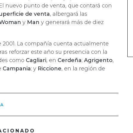
 El nuevo punto de venta, que contará con
perficie de venta
, albergará las
Woman
y
Man
y generará más de diez
 2001. La compañía cuenta actualmente
ras reforzar este año su presencia con la
ades como
Cagliari
, en
Cerdeña
;
Agrigento
,
de
Campania
; y
Riccione
, en la región de
IA
ACIONADO