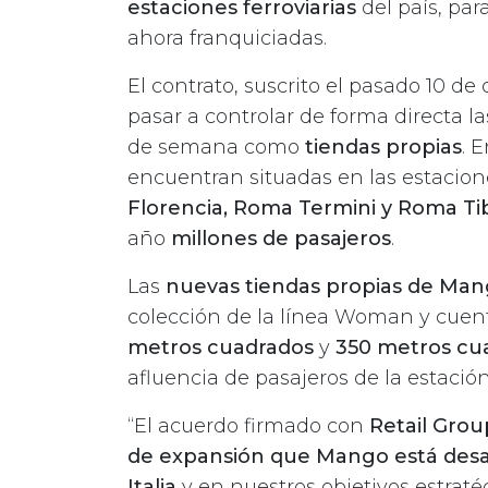
estaciones ferroviarias
del país, par
ahora franquiciadas.
El contrato, suscrito el pasado 10 d
pasar a controlar de forma directa la
de semana como
tiendas propias
. 
encuentran situadas en las estacion
Florencia, Roma Termini y Roma Ti
año
millones de pasajeros
.
Las
nuevas tiendas propias de Ma
colección de la línea Woman y cuen
metros cuadrados
y
350 metros cu
afluencia de pasajeros de la estación
“El acuerdo firmado con
Retail Grou
de expansión que Mango está desar
Italia
y en nuestros objetivos estratég