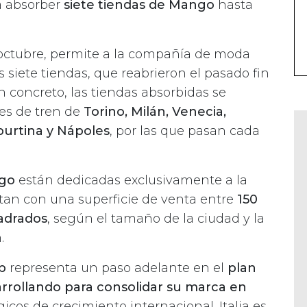
a absorber
siete tiendas de Mango
hasta
e octubre, permite a la compañía de moda
s siete tiendas, que reabrieron el pasado fin
En concreto, las tiendas absorbidas se
es de tren de
Torino, Milán, Venecia,
burtina y Nápoles
, por las que pasan cada
ngo
están dedicadas exclusivamente a la
tan con una superficie de venta entre
150
adrados
, según el tamaño de la ciudad y la
.
p
representa un paso adelante en el
plan
rollando para consolidar su marca en
icos de crecimiento internacional. Italia es