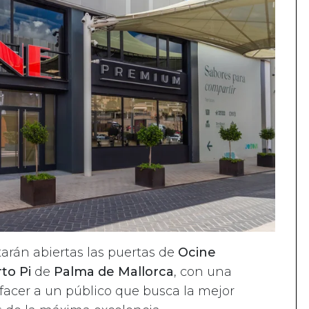
tarán abiertas las puertas de
Ocine
to Pi
de
Palma de Mallorca
, con una
facer a un público que busca la mejor