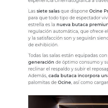
experiencia cinematográfica a travé
Las
siete salas
que dispone
Ocine 
para que todo tipo de espectador viv
estrella es la
nueva butaca premium
regulación automática, que ofrece e
y la satisfacción son y seguirán sie
de exhibición.
Todas las salas están equipadas co
generación
de óptimo consumo y sus
reclinar el respaldo y subir el repo
Además,
cada butaca incorpora un
palomitas de
Ocine
, así como carga