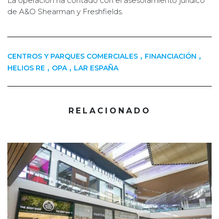
La operación ha contado con el asesoramiento jurídico
de A&O Shearman y Freshfields.
,
,
CENTROS Y PARQUES COMERCIALES
FINANCIACIÓN
,
,
HELIOS RE
OPA
LAR ESPAÑA
RELACIONADO