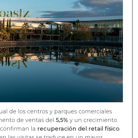
ual de los centros y parques comerciales
mento de ventas del
5,5%
y un crecimiento
s confirman la
recuperación del retail físico
.
n las visitas se traduce en un mayor