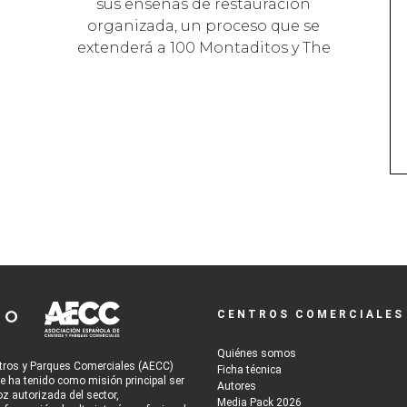
sus enseñas de restauración
organizada, un proceso que se
extenderá a 100 Montaditos y The
Good Burger …
CENTROS COMERCIALES
Quiénes somos
tros y Parques Comerciales (AECC)
Ficha técnica
re ha tenido como misión principal ser
Autores
oz autorizada del sector,
Media Pack 2026