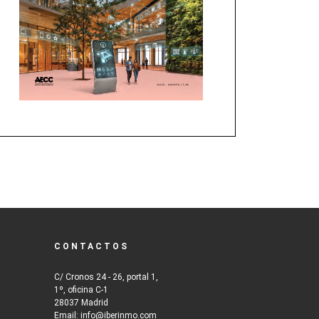
CONTACTOS
C/ Cronos 24 - 26, portal 1,
1º, oficina C-1
28037 Madrid
Email: info@iberinmo.com