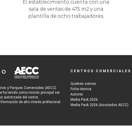
El establecimiento cuenta con una
sala de ventas de 475 m2 y una
plantilla de ocho trabajadores.
CENTROS COMERCIALES
Quiénes somos
tros y Parques Comerciales (AECC)
Ficha técnica
re ha tenido como misión principal ser
Autores
oz autorizada del sector,
Media Pack 2026
nformación de alto interés profesional.
Media Pack 2026 (Asociados AECC)
tio