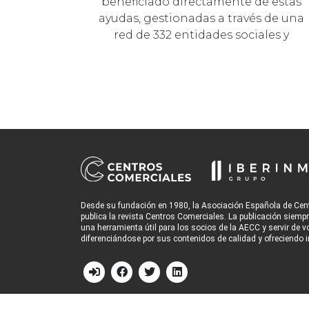
beneficiado directamente de estas
ayudas, gestionadas a través de una
red de 332 entidades sociales y
públic…
Desde su fundación en 1980, la Asociación Española de Cen
publica la revista Centros Comerciales. La publicación siemp
una herramienta útil para los socios de la AECC y servir de v
diferenciándose por sus contenidos de calidad y ofreciendo i
© 2026
Grupo Iberinmo
All rights reserved. | Powered by
Evolu