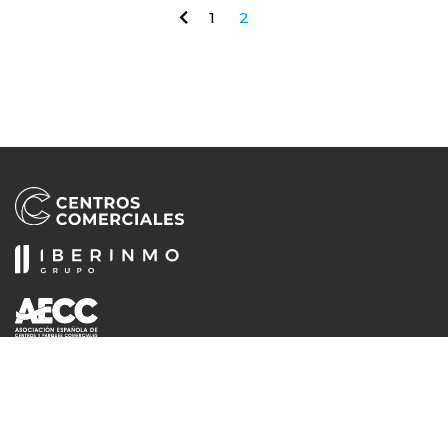
1
2
Desde su fundación en 1980, la Asociación Española de Centros y Parques
Comerciales (AECC) publica la revista Centros Comerciales. La publicación
siempre ha tenido como misión principal ser una herramienta útil para los
socios de la AECC y servir de voz autorizada del sector, diferenciándose por