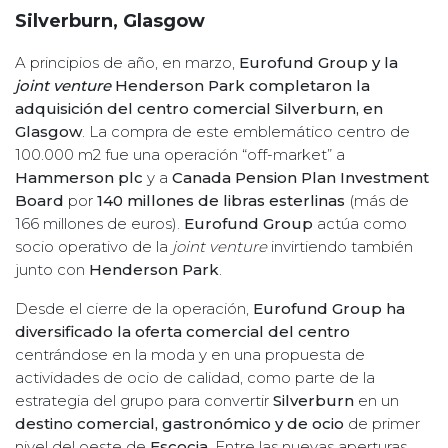
Silverburn, Glasgow
A principios de año, en marzo,
Eurofund Group y la
joint venture
Henderson Park completaron la
adquisición del centro comercial Silverburn, en
Glasgow
. La compra de este emblemático centro de
100.000 m2 fue una operación “off-market” a
Hammerson plc
y a
Canada Pension Plan Investment
Board
por
140 millones de libras esterlinas
(más de
166 millones de euros).
Eurofund Group
actúa como
socio operativo de la
joint venture
invirtiendo también
junto con
Henderson Park
.
Desde el cierre de la operación,
Eurofund Group ha
diversificado la oferta comercial del centro
centrándose en la moda y en una propuesta de
actividades de ocio de calidad, como parte de la
estrategia del grupo para convertir
Silverburn
en un
destino comercial, gastronómico y de ocio
de primer
nivel del oeste de
Escocia
. Entre las nuevas aperturas