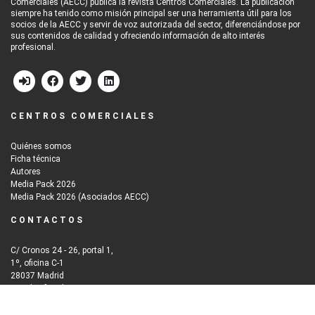
Comerciales (AECC) publica la revista Centros Comerciales. La publicación
siempre ha tenido como misión principal ser una herramienta útil para los
socios de la AECC y servir de voz autorizada del sector, diferenciándose por
sus contenidos de calidad y ofreciendo información de alto interés
profesional.
CENTROS COMERCIALES
Quiénes somos
Ficha técnica
Autores
Media Pack 2026
Media Pack 2026 (Asociados AECC)
CONTACTOS
C/ Cronos 24 - 26, portal 1,
1º, oficina C-1
28037 Madrid
Email: info@iberinmo.com