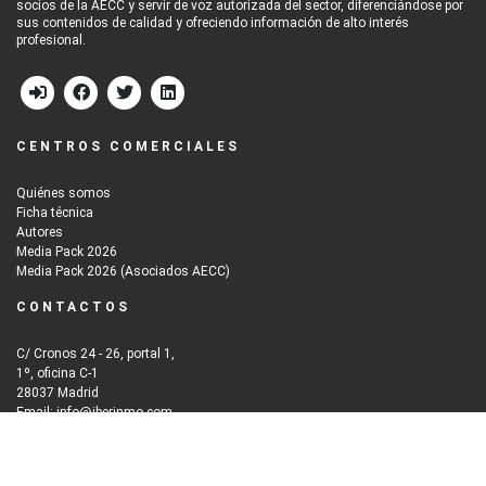
socios de la AECC y servir de voz autorizada del sector, diferenciándose por
sus contenidos de calidad y ofreciendo información de alto interés
profesional.
CENTROS COMERCIALES
Quiénes somos
Ficha técnica
Autores
Media Pack 2026
Media Pack 2026 (Asociados AECC)
CONTACTOS
C/ Cronos 24 - 26, portal 1,
1º, oficina C-1
28037 Madrid
Email: info@iberinmo.com
© 2026
Grupo Iberinmo
All rights reserved. | Powered by
Evolutio