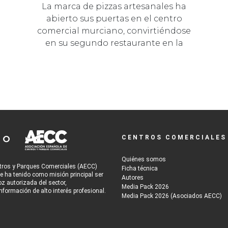
La marca de pizzas artesanales ha
abierto sus puertas en el centro
comercial murciano, convirtiéndose
en su segundo restaurante en la
regió…
CENTROS COMERCIALES
Quiénes somos
tros y Parques Comerciales (AECC)
Ficha técnica
re ha tenido como misión principal ser
Autores
oz autorizada del sector,
Media Pack 2026
nformación de alto interés profesional.
Media Pack 2026 (Asociados AECC)