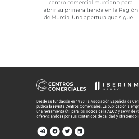
centro comercial murciano para
abrir su primera tienda en la Región
de Murcia. Una apertura que sigue …
Desde su fundación en 1980, la Asociación Española de Cen
publica la revista Centros Comerciales. La publicación siemp
una herramienta útil para los socios de la AECC y servir de v
diferenciándose por sus contenidos de calidad y ofreciendo i