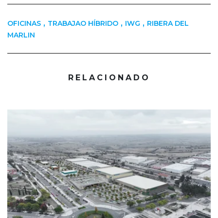
,
,
,
OFICINAS
TRABAJAO HÍBRIDO
IWG
RIBERA DEL
MARLIN
RELACIONADO