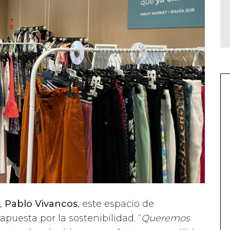
,
Pablo Vivancos
, este espacio de
uesta por la sostenibilidad. “
Queremos